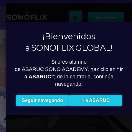
Iniciar sesión
¡Bienvenidos
a SONOFLIX GLOBAL!
Si eres alumno
de ASARUC SONO ACADEMY, haz clic en
“Ir
Sonoflix
Global
|
a ASARUC”
; de lo contrario, continúa
Plataforma educativa.
navegando.
¡Educar sin límites!
Seguir navegando
Ir a ASARUC
¡Quiero susbribirme!